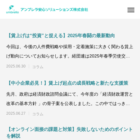
【賃上げは“投資”と捉える】2025年春闘の最新動向
今回は、今後の人件費戦略や採用・定着施策に大きく関わる賃上
Warning
/home/xs950486/umbrella-as.co
げ動向についてお知らせします。経団連は2025年春季労使交渉
/home/x
における大手企業の
2025.06.30
コラム
【中小企業必見！】賃上げ起点の成長戦略と新たな支援策
先月、政府は経済財政諮問会議にて、今年度の「経済財政運営と
改革の基本方針 」の骨子案を公表しました。この中ではっきり
と示されたのは、
2025.06.27
コラム
【オンライン面接の課題と対策】失敗しないためのポイント
を解説