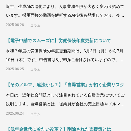
近年、生成AIの進化により、人事業務全般が大きく変わり始めて
います。採用面接の動画を解析するAI技術も登場しており、今後
はAIを活用
2025.06.26
コラム
【電子申請でスムーズに】労働保険年度更新について
令和７年度の労働保険の年度更新期間は、6月2日（月）から7月
10日（木）です。申告書は5月末頃に送付されていますので、そ
ろそろ取り掛かっ
2025.06.25
コラム
【そのノルマ、違法かも？】「自爆営業」が招く企業リスク
本日は、近年社会問題として注目されている自爆営業についてご
説明します。自爆営業とは、従業員が会社の売上目標やノルマを
達成するために、
2025.06.24
コラム
【低年金世代に冷たい改革？】削除された支援策とは