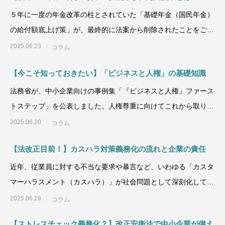
５年に一度の年金改革の柱とされていた「基礎年金（国民年金）
の給付額底上げ策」が、最終的に法案から削除されたことをご存
じでしょうか？ 就職
2025.06.23
コラム
【今こそ知っておきたい】「ビジネスと人権」の基礎知識
法務省が、中小企業向けの事例集「『ビジネスと人権』ファース
トステップ」を公表しました。人権尊重に向けてこれから取り組
もうとする企業や
2025.06.20
コラム
【法改正目前！】カスハラ対策義務化の流れと企業の責任
近年、従業員に対する不当な要求や暴言など、いわゆる「カスタ
マーハラスメント（カスハラ）」が社会問題として深刻化してい
ます。特に人と接する
2025.06.19
コラム
【ストレスチェック義務化？】改正安衛法で中小企業が備え