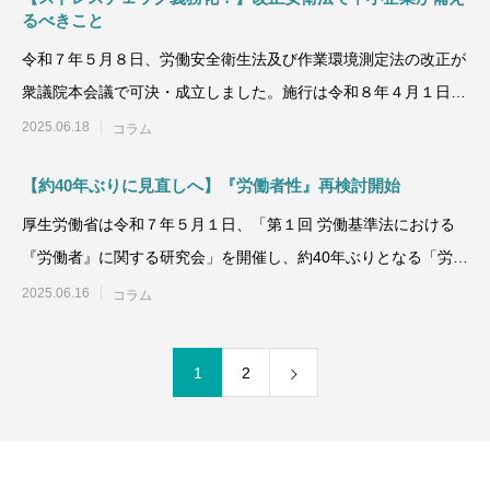
るべきこと
令和７年５月８日、労働安全衛生法及び作業環境測定法の改正が
衆議院本会議で可決・成立しました。施行は令和８年４月１日
（一部を除く）です
2025.06.18
コラム
【約40年ぶりに見直しへ】『労働者性』再検討開始
厚生労働省は令和７年５月１日、「第１回 労働基準法における
『労働者』に関する研究会」を開催し、約40年ぶりとなる「労働
者性」の判断基準の
2025.06.16
コラム
1
2