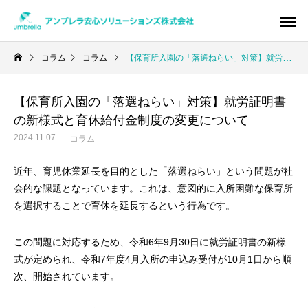
コラム
コラム
【保育所入園の「落選ねらい」対策】就労証明書の新様式と育休給付金制度の変更について
【保育所入園の「落選ねらい」対策】就労証明書
Warning
/home/xs950486/umbrella-as.co
の新様式と育休給付金制度の変更について
/home/x
2024.11.07
コラム
近年、育児休業延長を目的とした「落選ねらい」という問題が社
会的な課題となっています。これは、意図的に入所困難な保育所
を選択することで育休を延長するという行為です。
この問題に対応するため、令和6年9月30日に就労証明書の新様
式が定められ、令和7年度4月入所の申込み受付が10月1日から順
次、開始されています。