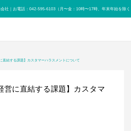
お電話：042-595-6103（月〜金：10時〜17時、年末年始を除く
lla-as.co.jp/public_html/wp-content/themes/anthem_tcd083/fun
/home/xs950486/umbrella-as.co.jp/public_html/wp-content/t
に直結する課題】カスタマーハラスメントについて
経営に直結する課題】カスタマ