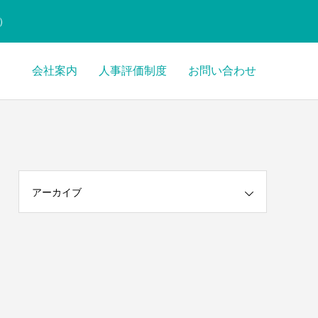
）
会社案内
人事評価制度
お問い合わせ
ctions/menu.php
30
Warning
hemes/anthem_tcd083/functions/menu.php
30
アーカイブ