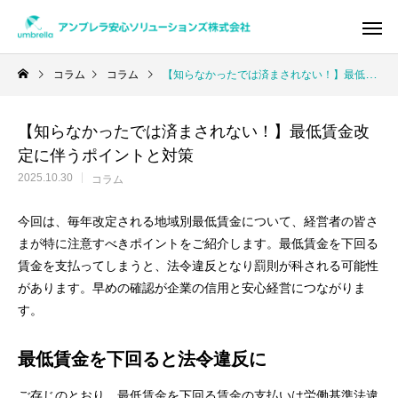
コラム
コラム
【知らなかったでは済まされない！】最低賃金改定に伴うポイントと対策
【知らなかったでは済まされない！】最低賃金改
Warning
/home/xs950486/umbrella-as.co
定に伴うポイントと対策
/home/x
2025.10.30
コラム
今回は、毎年改定される地域別最低賃金について、経営者の皆さ
まが特に注意すべきポイントをご紹介します。最低賃金を下回る
賃金を支払ってしまうと、法令違反となり罰則が科される可能性
があります。早めの確認が企業の信用と安心経営につながりま
す。
最低賃金を下回ると法令違反に
ご存じのとおり、最低賃金を下回る賃金の支払いは労働基準法違