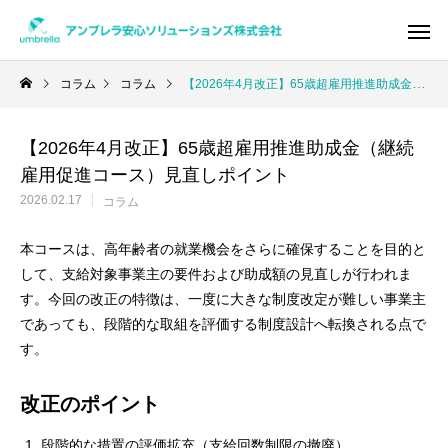
コラム
コラム
【2026年4月改正】65歳超雇用推進助成金（継続雇用促進コース）見直しポイント
【2026年4月改正】65歳超雇用推進助成金（継続
Warning
/home/xs950486/umbrella-as.co
雇用促進コース）見直しポイント
/home/x
2026.02.17
コラム
本コースは、高年齢者の就業機会をさらに確保することを目的と
して、支給対象事業主の要件および助成額の見直しが行われま
す。今回の改正の特徴は、一度に大きな制度改定が難しい事業主
であっても、段階的な取組を評価する制度設計へ転換される点で
す。
改正のポイント
段階的な措置の評価拡充（支給回数制限の撤廃）