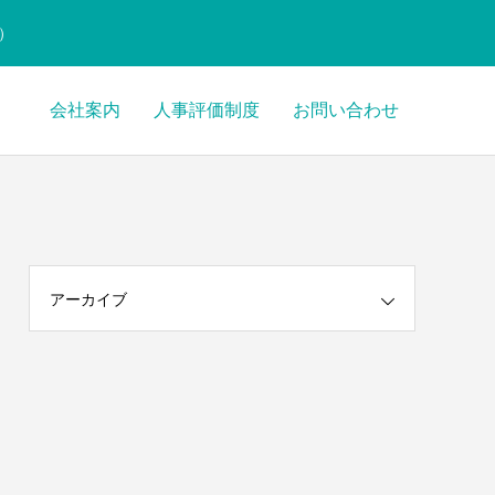
）
会社案内
人事評価制度
お問い合わせ
ctions/menu.php
30
Warning
hemes/anthem_tcd083/functions/menu.php
30
アーカイブ