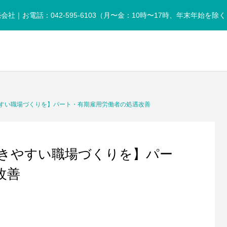
お電話：042-595-6103（月〜金：10時〜17時、年末年始を除く
lla-as.co.jp/public_html/wp-content/themes/anthem_tcd083/fun
/home/xs950486/umbrella-as.co.jp/public_html/wp-content/t
すい職場づくりを】パート・有期雇用労働者の処遇改善
きやすい職場づくりを】パー
改善