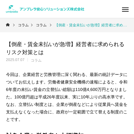
コラム
コラム
【倒産・賃金未払いが急増】経営者に求められるリスク対策とは
【倒産・賃金未払いが急増】経営者に求められる
Warning
/home/xs950486/umbrella-as.co
リスク対策とは
/home/x
2025.07.07
コラム
今回は、企業経営と労務管理に深く関わる、最新の統計データに
ついてお伝えします。
労働者健康安全機構の速報
によると、令和
6年度の未払い賃金の立替払い総額は110億4,600万円となりまし
た。100億円超は平成26年度以来、実に10年ぶりの高水準です。
なお、立替払い制度とは、企業が倒産などにより従業員へ賃金を
支払えなくなった場合に、政府が一定範囲で立て替える制度のこ
とです。