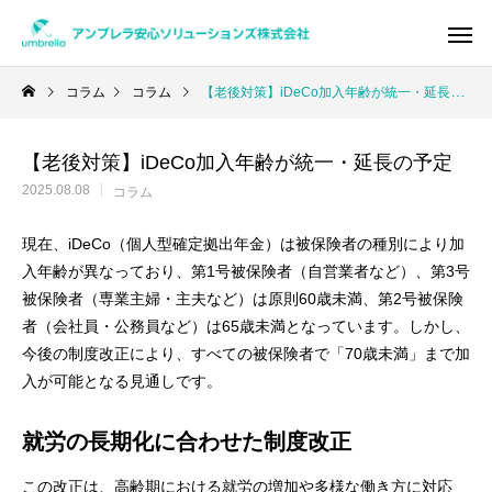
コラム
コラム
【老後対策】iDeCo加入年齢が統一・延長の予定
【老後対策】iDeCo加入年齢が統一・延長の予定
Warning
/home/xs950486/umbrella-as.co
2025.08.08
コラム
/home/x
現在、iDeCo（個人型確定拠出年金）は被保険者の種別により加
入年齢が異なっており、第1号被保険者（自営業者など）、第3号
被保険者（専業主婦・主夫など）は原則60歳未満、第2号被保険
者（会社員・公務員など）は65歳未満となっています。しかし、
今後の制度改正により、すべての被保険者で「70歳未満」まで加
入が可能となる見通しです。
就労の長期化に合わせた制度改正
この改正は、高齢期における就労の増加や多様な働き方に対応