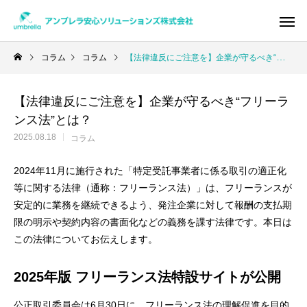
コラム
コラム
【法律違反にご注意を】企業が守るべき“フリーランス法”とは？
【法律違反にご注意を】企業が守るべき“フリーラ
Warning
/home/xs950486/umbrella-as.co
ンス法”とは？
/home/x
2025.08.18
コラム
2024年11月に施行された「特定受託事業者に係る取引の適正化
等に関する法律（通称：フリーランス法）」は、フリーランスが
安定的に業務を継続できるよう、発注企業に対して報酬の支払期
限の明示や契約内容の書面化などの義務を課す法律です。本日は
この法律についてお伝えします。
2025年版 フリーランス法特設サイトが公開
公正取引委員会は6月30日に、
フリーランス法の理解促進を目的